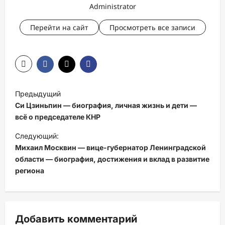
Administrator
Перейти на сайт
Просмотреть все записи
Н
Предыдущий
а
Си Цзиньпин — биография, личная жизнь и дети —
в
всё о председателе КНР
и
Следующий:
Михаил Москвин — вице-губернатор Ленинградской
г
области — биография, достижения и вклад в развитие
а
региона
ц
и
я
Добавить комментарий