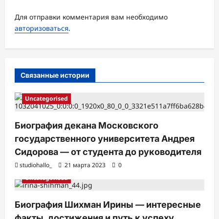
з
а
Для отправки комментария вам необходимо
авторизоваться
.
п
и
с
Связанные истории
и
Uncategorised
Биография декана Московского
государственного университета Андрея
Сидорова — от студента до руководителя
studiohallo_
21 марта 2023
0
Uncategorised
Биография Шихман Ирины — интересные
факты, достижения и путь к успеху