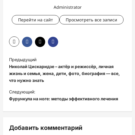
Administrator
Перейти на сайт
Просмотреть все записи
Н
Предыдущий
а
Николай Цискаридзе – актёр и режиссёр, личная
в
жизнь и семья, жена, дети, фото, биография — все,
что нужно знать
и
Следующий:
г
Фурункула на ноге: методы эффективного лечения
а
ц
и
Добавить комментарий
я