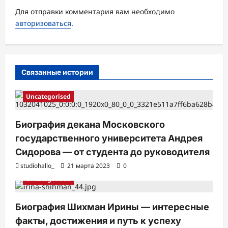
з
Для отправки комментария вам необходимо
а
авторизоваться
.
п
и
с
Связанные истории
и
Uncategorised
Биография декана Московского
государственного университета Андрея
Сидорова — от студента до руководителя
studiohallo_
21 марта 2023
0
Uncategorised
Биография Шихман Ирины — интересные
факты, достижения и путь к успеху