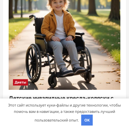
Диеты
Детские инвалидные кресла-коляски с
Этот сайт использует куки-файлы и другие технологии, чтобы
ручным приводом
помочь вам в навигации, а также предоставить лучший
studiohallo_
6 апреля 2026
пользовательский опыт.
OK