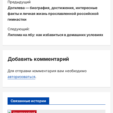
Предыдущий
а
Догилева — биография, достижения, интересные
в
факты и личная жизнь прославленной российской
гимнастки
и
Следующий:
г
Липома на лбу: как избавиться в домашних условиях
а
ц
и
Добавить комментарий
я
з
Для отправки комментария вам необходимо
а
авторизоваться
.
п
и
с
Связанные истории
и
Uncategorised