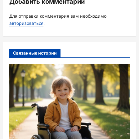
Добавить комментарий
я
з
Для отправки комментария вам необходимо
а
авторизоваться
.
п
и
с
Связанные истории
и