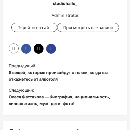
studiohallo_
Administrator
Перейти на сайт
Просмотреть все записи
Н
Предыдущий
а
6 вещей, которые произойдут с телом, когда вы
в
откажетесь от алкоголя
и
Следующий:
Олеся Фаттахова — биография, национальность,
г
личная жизнь, муж, дети, фото!
а
ц
и