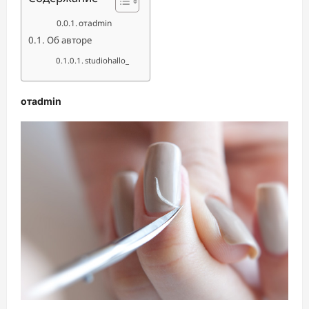
отadmin
Об авторе
studiohallo_
отadmin