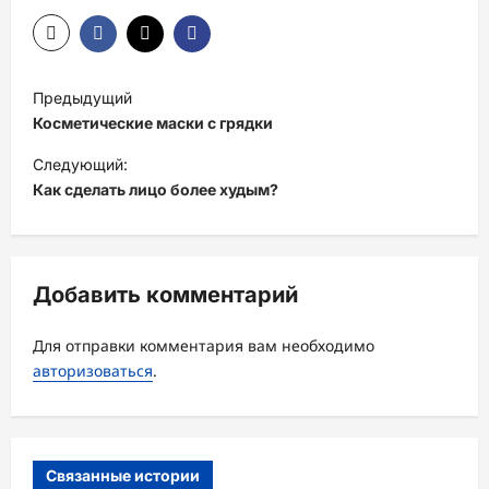
Н
Предыдущий
а
Косметические маски с грядки
в
Следующий:
и
Как сделать лицо более худым?
г
а
ц
Добавить комментарий
и
Для отправки комментария вам необходимо
я
авторизоваться
.
з
а
п
Связанные истории