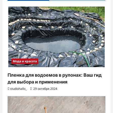
и
с
и
Мода и красота
Пленка для водоемов в рулонах: Ваш гид
для выбора и применения
studiohallo_
29 октября 2024