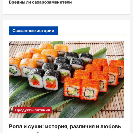
и
Вредны ли сахарозаменители
г
а
ц
Связанные истории
и
я
з
а
п
и
с
и
Продукты питания
Ролл и суши: история, различия и любовь