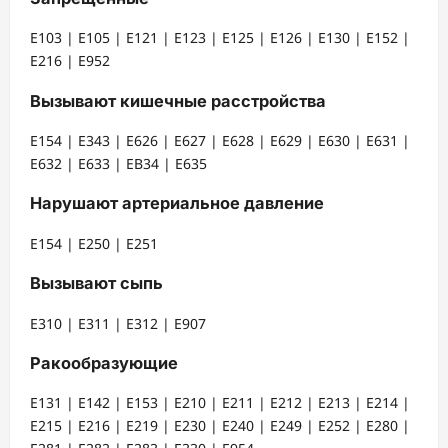
Е103 | Е105 | Е121 | Е123 | Е125 | Е126 | Е130 | Е152 |
Е216 | Е952
Вызывают кишечные расстройства
Е154 | Е343 | Е626 | Е627 | Е628 | Е629 | Е630 | Е631 |
Е632 | Е633 | ЕВ34 | Е635
Нарушают артериальное давление
Е154 | Е250 | Е251
Вызывают сыпь
Е310 | Е311 | Е312 | Е907
Ракообразующие
Е131 | Е142 | Е153 | Е210 | Е211 | Е212 | Е213 | Е214 |
Е215 | Е216 | Е219 | Е230 | Е240 | Е249 | Е252 | Е280 |