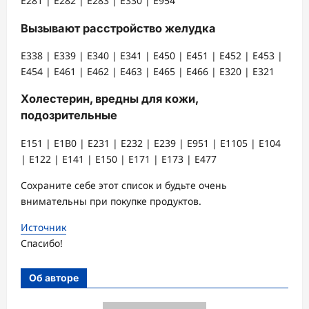
Е281 | E282 | Е283 | Е330 | Е954
Вызывают расстройство желудка
Е338 | Е339 | Е340 | Е341 | Е450 | Е451 | Е452 | Е453 |
Е454 | Е461 | Е462 | Е463 | Е465 | Е466 | Е320 | Е321
Холестерин, вредны для кожи,
подозрительные
Е151 | Е1В0 | Е231 | Е232 | Е239 | Е951 | Е1105 | Е104
| Е122 | Е141 | Е150 | Е171 | Е173 | Е477
Сохраните себе этот список и будьте очень
внимательны при покупке продуктов.
Источник
Спасибо!
Об авторе