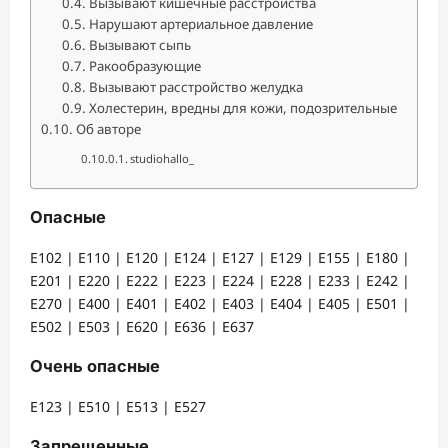
Вызывают кишечные расстройства
Нарушают артериальное давление
Вызывают сыпь
Ракообразующие
Вызывают расстройство желудка
Холестерин, вредны для кожи, подозрительные
Об авторе
studiohallo_
Опасные
Е102 | Е110 | Е120 | Е124 | Е127 | Е129 | Е155 | Е180 |
Е201 | Е220 | Е222 | Е223 | Е224 | Е228 | Е233 | Е242 |
Е270 | Е400 | Е401 | Е402 | Е403 | Е404 | Е405 | Е501 |
Е502 | Е503 | Е620 | Е636 | Е637
Очень опасные
Е123 | Е510 | Е513 | Е527
Запрещенные