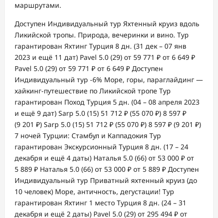
маршрутами.
Доступен Индивидуальный тур
Яхтенный круиз вдоль
Ликийской тропы. Природа, вечеринки и вино. Тур
гарантирован Яхтинг Турция
8 дн.
(31 дек – 07 янв
2023 и ещё 11 дат)
Pavel 5.0
(29)
от 59 771 ₽
от 6 649 ₽
Pavel 5.0
(29)
от 59 771 ₽
от 6 649 ₽
Доступен
Индивидуальный тур
-6%
Море, горы, параглайдинг —
хайкинг-путешествие по Ликийской тропе Тур
гарантирован Поход Турция
5 дн.
(04 – 08 апреля 2023
и ещё 9 дат)
Sarp 5.0
(15)
51 712 ₽
(55 070 ₽)
8 597 ₽
(9 201 ₽)
Sarp 5.0
(15)
51 712 ₽
(55 070 ₽)
8 597 ₽
(9 201 ₽)
7 ночей Турции: Стамбул и Каппадокия Тур
гарантирован Экскурсионный Турция
8 дн.
(17 – 24
декабря и ещё 4 даты)
Наталья 5.0
(66)
от 53 000 ₽
от
5 889 ₽
Наталья 5.0
(66)
от 53 000 ₽
от 5 889 ₽
Доступен
Индивидуальный тур
Приватный яхтенный круиз (до
10 человек) Море, античность, дегустации! Тур
гарантирован Яхтинг 1 место Турция
8 дн.
(24 – 31
декабря и ещё 2 даты)
Pavel 5.0
(29)
от 295 494 ₽
от