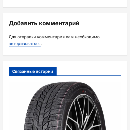
ц
и
я
Добавить комментарий
з
а
Для отправки комментария вам необходимо
авторизоваться
.
п
и
с
Связанные истории
и