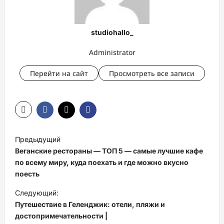
studiohallo_
Administrator
Перейти на сайт
Просмотреть все записи
Н
Предыдущий
а
Веганские рестораны — ТОП 5 — самые лучшие кафе
в
по всему миру, куда поехать и где можно вкусно
поесть
и
Следующий:
г
Путешествие в Геленджик: отели, пляжи и
а
достопримечательности |