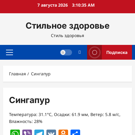
Перейти
7 августа 2026
3:10:36 AM
к
содержимому
Стильное здоровье
Стиль здоровья
Подписка
Основное
меню
Главная
Сингапур
Сингапур
Температура: 31.1°C, Осадки: 61.9 мм, Ветер: 5.8 м/с,
Влажность: 28%
WhatsApp
Viber
Telegram
VK
Odnoklassniki
Отправить