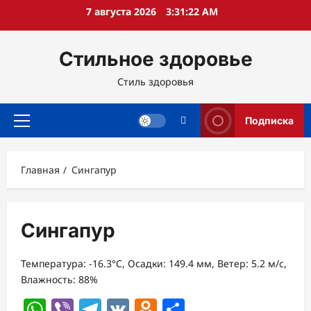
Перейти
7 августа 2026
3:31:23 AM
к
содержимому
Стильное здоровье
Стиль здоровья
Подписка
Основное
меню
Главная
Сингапур
Сингапур
Температура: -16.3°C, Осадки: 149.4 мм, Ветер: 5.2 м/с,
Влажность: 88%
WhatsApp
Viber
Telegram
VK
Odnoklassniki
Отправить