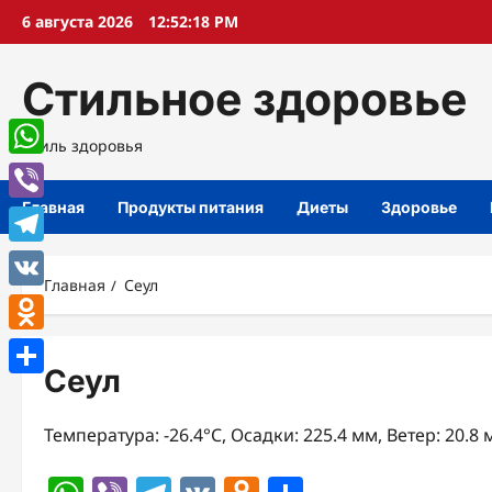
Перейти
6 августа 2026
12:52:19 PM
к
содержимому
Стильное здоровье
Стиль здоровья
WhatsApp
Главная
Продукты питания
Диеты
Здоровье
Viber
Telegram
Главная
Сеул
VK
Odnoklassniki
Сеул
Отправить
Температура: -26.4°C, Осадки: 225.4 мм, Ветер: 20.8 