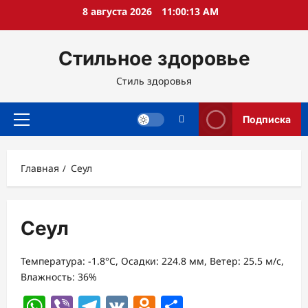
Перейти
8 августа 2026
11:00:14 AM
к
содержимому
Стильное здоровье
Стиль здоровья
Подписка
Основное
меню
Главная
Сеул
Сеул
Температура: -1.8°C, Осадки: 224.8 мм, Ветер: 25.5 м/с,
Влажность: 36%
WhatsApp
Viber
Telegram
VK
Odnoklassniki
Отправить