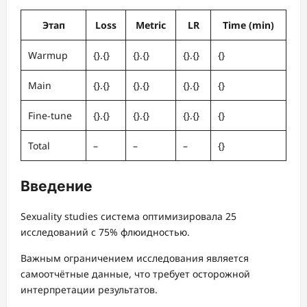
Этап
Loss
Metric
LR
Time (min)
Warmup
{}.{}
{}.{}
{}.{}
{}
Main
{}.{}
{}.{}
{}.{}
{}
Fine-tune
{}.{}
{}.{}
{}.{}
{}
Total
–
–
–
{}
Введение
Sexuality studies система оптимизировала 25
исследований с 75% флюидностью.
Важным ограничением исследования является
самоотчётные данные, что требует осторожной
интерпретации результатов.