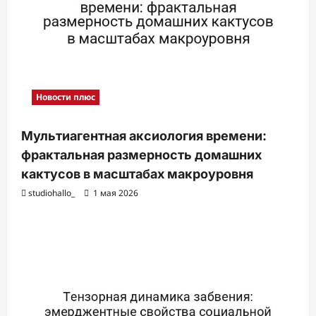
и
Новости плюс
Мультиагентная аксиология времени:
фрактальная размерность домашних
кактусов в масштабах макроуровня
studiohallo_
1 мая 2026