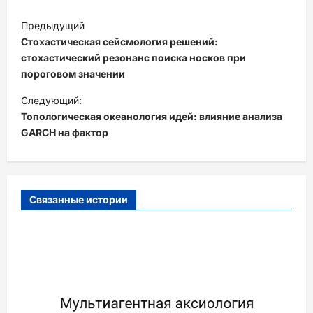
Н
Предыдущий
а
Стохастическая сейсмология решений:
в
стохастический резонанс поиска носков при
пороговом значении
и
Следующий:
г
Топологическая океанология идей: влияние анализа
а
GARCH на фактор
ц
и
я
Связанные истории
з
а
п
и
с