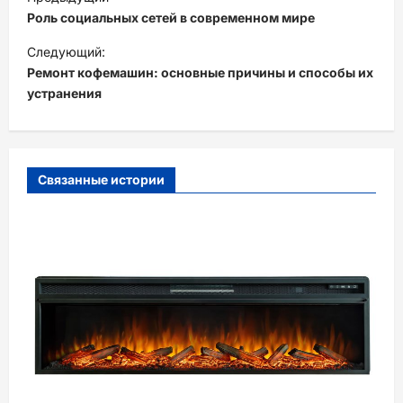
а
Роль социальных сетей в современном мире
в
Следующий:
и
Ремонт кофемашин: основные причины и способы их
устранения
г
а
ц
и
Связанные истории
я
з
а
п
и
с
и