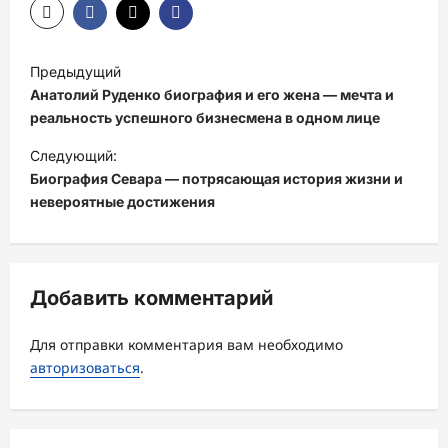
Н
Предыдущий
а
Анатолий Руденко биография и его жена — мечта и
в
реальность успешного бизнесмена в одном лице
и
Следующий:
Биография Севара — потрясающая история жизни и
г
невероятные достижения
а
ц
и
Добавить комментарий
я
з
Для отправки комментария вам необходимо
а
авторизоваться
.
п
и