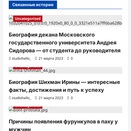
с
Связанные истории
и
Uncategorised
Биография декана Московского
государственного университета Андрея
Сидорова — от студента до руководителя
studiohallo_
21 марта 2023
0
Uncategorised
Биография Шихман Ирины — интересные
факты, достижения и путь к успеху
studiohallo_
21 марта 2023
0
Uncategorised
Причины появления фурункулов в паху у
мужчин