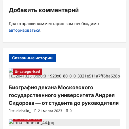
и
Добавить комментарий
я
з
Для отправки комментария вам необходимо
а
авторизоваться
.
п
и
с
Связанные истории
и
Uncategorised
Биография декана Московского
государственного университета Андрея
Сидорова — от студента до руководителя
studiohallo_
21 марта 2023
0
Uncategorised