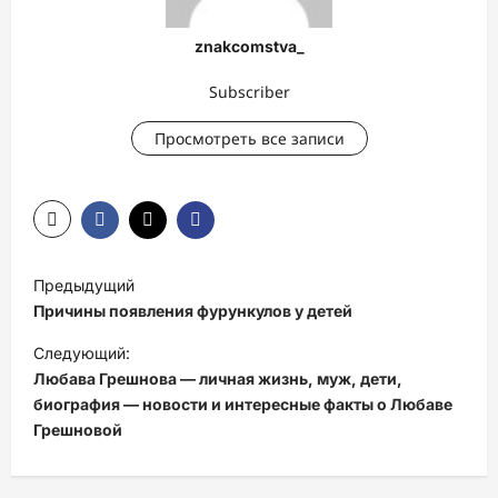
znakcomstva_
Subscriber
Просмотреть все записи
Н
Предыдущий
а
Причины появления фурункулов у детей
в
Следующий:
и
Любава Грешнова — личная жизнь, муж, дети,
биография — новости и интересные факты о Любаве
г
Грешновой
а
ц