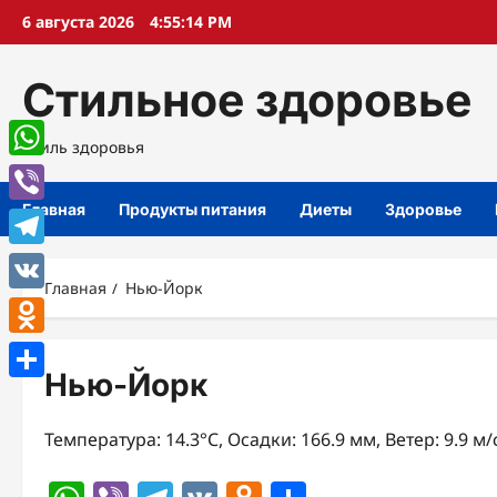
Перейти
6 августа 2026
4:55:14 PM
к
содержимому
Стильное здоровье
Стиль здоровья
WhatsApp
Главная
Продукты питания
Диеты
Здоровье
Viber
Telegram
Главная
Нью-Йорк
VK
Odnoklassniki
Нью-Йорк
Отправить
Температура: 14.3°C, Осадки: 166.9 мм, Ветер: 9.9 м