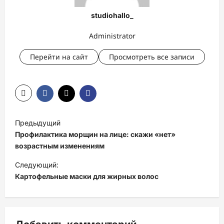
studiohallo_
Administrator
Перейти на сайт
Просмотреть все записи
Н
Предыдущий
а
Профилактика морщин на лице: скажи «нет»
в
возрастным изменениям
и
Следующий:
Картофельные маски для жирных волос
г
а
ц