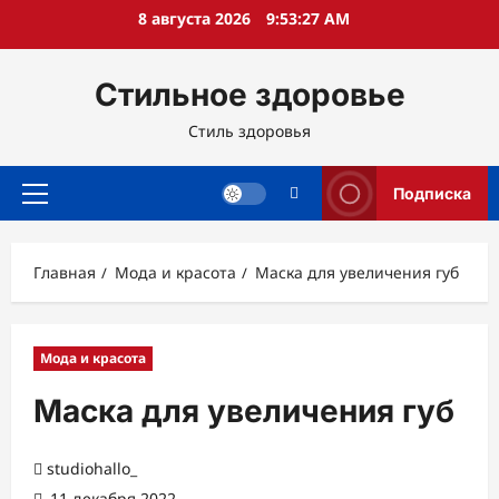
Перейти
8 августа 2026
9:53:28 AM
к
содержимому
Стильное здоровье
Стиль здоровья
Подписка
Основное
меню
Главная
Мода и красота
Маска для увеличения губ
Мода и красота
Маска для увеличения губ
studiohallo_
11 декабря 2022