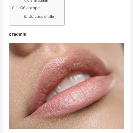
отadmin
Об авторе
studiohallo_
отadmin