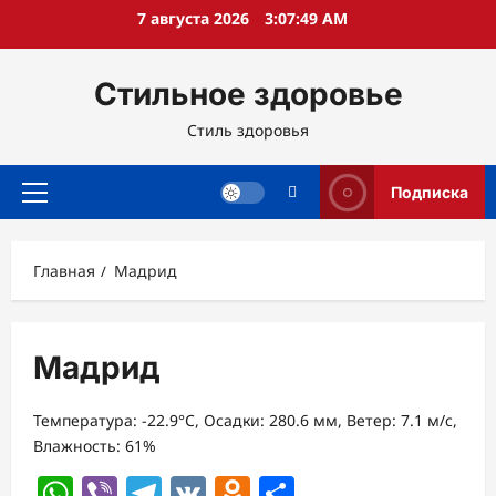
Перейти
7 августа 2026
3:07:50 AM
к
содержимому
Стильное здоровье
Стиль здоровья
Подписка
Основное
меню
Главная
Мадрид
Мадрид
Температура: -22.9°C, Осадки: 280.6 мм, Ветер: 7.1 м/с,
Влажность: 61%
WhatsApp
Viber
Telegram
VK
Odnoklassniki
Отправить