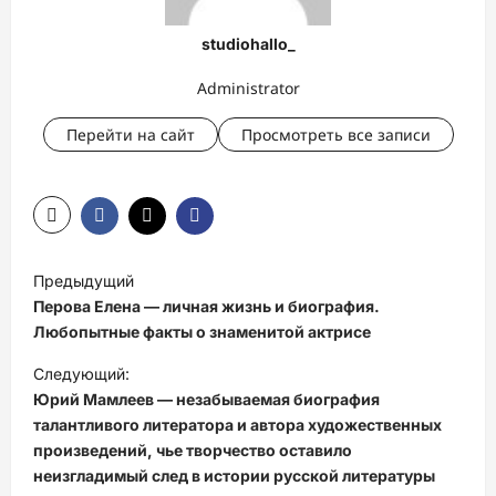
studiohallo_
Administrator
Перейти на сайт
Просмотреть все записи
Н
Предыдущий
а
Перова Елена — личная жизнь и биография.
в
Любопытные факты о знаменитой актрисе
и
Следующий:
Юрий Мамлеев — незабываемая биография
г
талантливого литератора и автора художественных
а
произведений, чье творчество оставило
ц
неизгладимый след в истории русской литературы