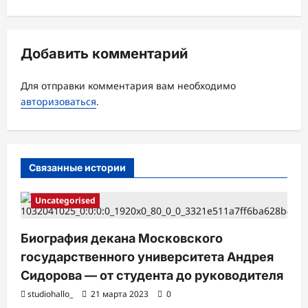
и
я
з
Добавить комментарий
а
Для отправки комментария вам необходимо
п
авторизоваться
.
и
с
и
Связанные истории
Uncategorised
Биография декана Московского
государственного университета Андрея
Сидорова — от студента до руководителя
studiohallo_
21 марта 2023
0