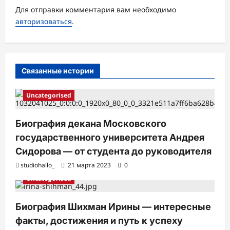
а
Для отправки комментария вам необходимо
авторизоваться
.
п
и
с
Связанные истории
и
Uncategorised
Биография декана Московского
государственного университета Андрея
Сидорова — от студента до руководителя
studiohallo_
21 марта 2023
0
Uncategorised
Биография Шихман Ирины — интересные
факты, достижения и путь к успеху