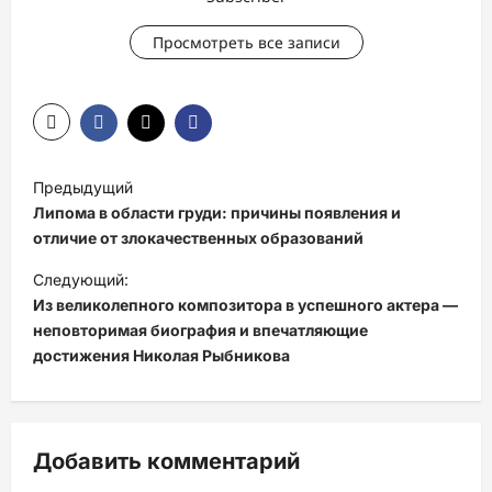
Просмотреть все записи
Н
Предыдущий
а
Липома в области груди: причины появления и
в
отличие от злокачественных образований
и
Следующий:
Из великолепного композитора в успешного актера —
г
неповторимая биография и впечатляющие
а
достижения Николая Рыбникова
ц
и
я
Добавить комментарий
з