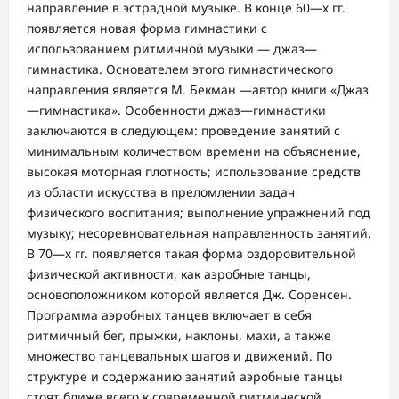
направление в эстрадной музыке. В конце 60—х гг.
появляется новая форма гимнастики с
использованием ритмичной музыки — джаз—
гимнастика. Основателем этого гимнастического
направления является М. Бекман —автор книги «Джаз
—гимнастика». Особенности джаз—гимнастики
заключаются в следующем: проведение занятий с
минимальным количеством времени на объяснение,
высокая моторная плотность; использование средств
из области искусства в преломлении задач
физического воспитания; выполнение упражнений под
музыку; несоревновательная направленность занятий.
В 70—х гг. появляется такая форма оздоровительной
физической активности, как аэробные танцы,
основоположником которой является Дж. Соренсен.
Программа аэробных танцев включает в себя
ритмичный бег, прыжки, наклоны, махи, а также
множество танцевальных шагов и движений. По
структуре и содержанию занятий аэробные танцы
стоят ближе всего к современной ритмической