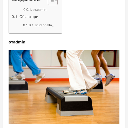
отadmin
Об авторе
studiohallo_
отadmin