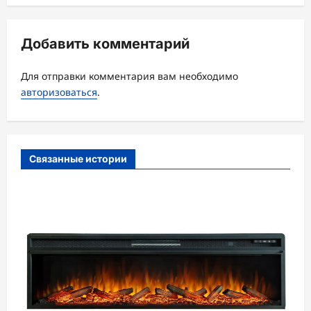
а
ц
Добавить комментарий
и
Для отправки комментария вам необходимо
я
авторизоваться
.
з
а
п
Связанные истории
и
с
и