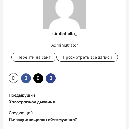
studiohallo_
Administrator
Перейти на сайт
Просмотреть все записи
Н
Предыдущий
а
Холотропное дыхание
в
Следующий:
и
Почему женщины гибче мужчин?
г