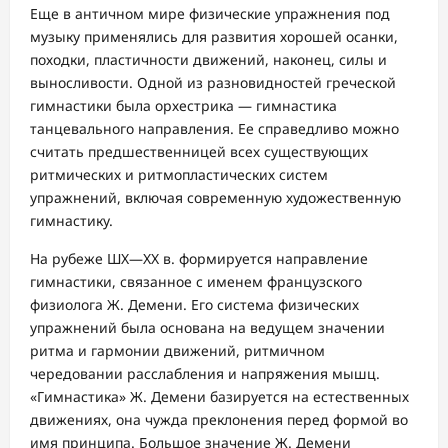
Еще в античном мире физические упражнения под
музыку применялись для развития хорошей осанки,
походки, пластичности движений, наконец, силы и
выносливости. Одной из разновидностей греческой
гимнастики была орхестрика — гимнастика
танцевального направления. Ее справедливо можно
считать предшественницей всех существующих
ритмических и ритмопластических систем
упражнений, включая современную художественную
гимнастику.
На рубеже ШХ—ХХ в. формируется направление
гимнастики, связанное с именем французского
физиолога Ж. Демени. Его система физических
упражнений была основана на ведущем значении
ритма и гармонии движений, ритмичном
чередовании расслабления и напряжения мышц.
«Гимнастика» Ж. Демени базируется на естественных
движениях, она чужда преклонения перед формой во
имя принципа. Большое значение Ж. Демени