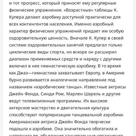
и тот прогресс, который приносят ему регулярные
физические упражнения. «Возрастные» таблицы К.
Купера делают аэробику доступной практически для
всех контингентов населения. Именно аэробный
характер физических упражнений придает им особую
оздоровительную ценность. Вначале К. Купер в своей
системе оздоровительных занятий предлагал только
циклические виды спорта, но вскоре он расширил
диапазон применяемых средств и наряду с другими
включил в нее гимнастическую аэробику. В то время
как Джаз—гимнастика захватывает Европу, в Америке
бурно развивается аналогичное направление под
названием «аэробические танцы». Известные актрисы
Джейн Фонда, Синди Ром, Марлен Шарель и другие
ведут телевизионные программы. Их высокое
актерское мастерство и двигательная культура
способствуют популяризации танцевальной аэробики.
Американская актриса Джейн Фонда творчески
подошла к аэробике. Она значительно обогатила и
наполнила ее, объединив танцевальные упражнения,