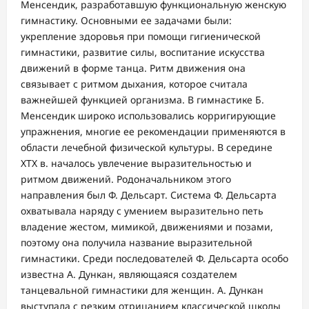
Менсендик, разработавшую функциональную женскую
гимнастику. Основными ее задачами были:
укрепление здоровья при помощи гигиенической
гимнастики, развитие силы, воспитание искусства
движений в форме танца. Ритм движения она
связывает с ритмом дыхания, которое считала
важнейшей функцией организма. В гимнастике Б.
Менсендик широко использовались корригирующие
упражнения, многие ее рекомендации применяются в
области лечебной физической культуры. В середине
ХТХ в. началось увлечение выразительностью и
ритмом движений. Родоначальником этого
направления был Ф. Дельсарт. Система Ф. Дельсарта
охватывала наряду с умением выразительно петь
владение жестом, мимикой, движениями и позами,
поэтому она получила название выразительной
гимнастики. Среди последователей Ф. Дельсарта особо
известна А. Дункан, являющаяся создателем
танцевальной гимнастики для женщин. А. Дункан
выступала с резким отрицанием классической школы