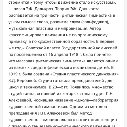
стремится к тому, чтобы движение стало искусством»,
— писал ЭЖ. Далькроз. Теория ЭЖ. Далькроза
распадается на три части: ритмическая гимнастика в
узком смысле слова, развитие слуха (сольфеджио),
музыкальная пластика и импровизация. Автор
классифицировал движения не по органическому
признаку, а по художественной образности. В первые
же годы Советской власти Государственной комиссией
по просвещению от 16 апреля 1918 г. было принято,
что массовая ритмическая гимнастика является одним
из важных средств физического воспитания детей. В
1919 г. была создана «Студия пластического движения»
З.Д. Вербовой. Студия готовила преподавателей для
школ и техникумов. В 20—х гг. Появилось множество
студий танца, основной из которых стала студия Л.Н.
Алексеевой, носившая название «Школа—лаборатория
художественной гимнастики». Одним из методов
преподавания Л.Н. Алексеевой был метод
художественно—эмоционального воспитания женщин
с помощью танцевально—ритмического движения. В