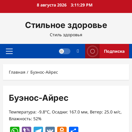
Перейти
8 августа 2026
3:11:30 PM
к
содержимому
Стильное здоровье
Стиль здоровья
Подписка
Основное
меню
Главная
Буэнос-Айрес
Буэнос-Айрес
Температура: -9.8°C, Осадки: 167.0 мм, Ветер: 25.0 м/с,
Влажность: 52%
WhatsApp
Viber
Telegram
VK
Odnoklassniki
Отправить