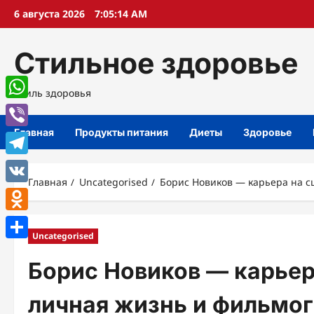
Перейти
6 августа 2026
7:05:15 AM
к
содержимому
Стильное здоровье
Стиль здоровья
WhatsApp
Главная
Продукты питания
Диеты
Здоровье
Viber
Telegram
Главная
Uncategorised
Борис Новиков — карьера на с
VK
Odnoklassniki
Uncategorised
Отправить
Борис Новиков — карьера
личная жизнь и фильмог