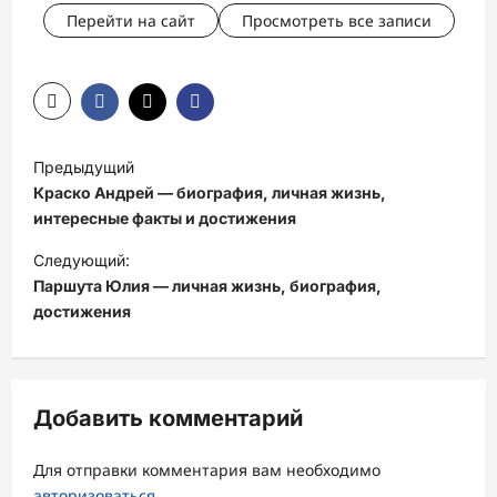
Перейти на сайт
Просмотреть все записи
Н
Предыдущий
а
Краско Андрей — биография, личная жизнь,
в
интересные факты и достижения
и
Следующий:
Паршута Юлия — личная жизнь, биография,
г
достижения
а
ц
и
Добавить комментарий
я
з
Для отправки комментария вам необходимо
авторизоваться
.