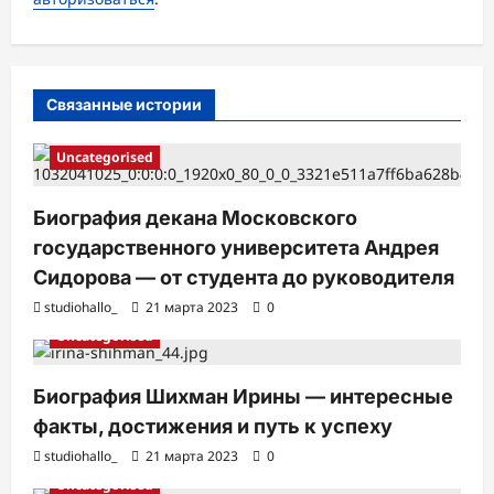
а
п
и
с
Связанные истории
и
Uncategorised
Биография декана Московского
государственного университета Андрея
Сидорова — от студента до руководителя
studiohallo_
21 марта 2023
0
Uncategorised
Биография Шихман Ирины — интересные
факты, достижения и путь к успеху
studiohallo_
21 марта 2023
0
Uncategorised