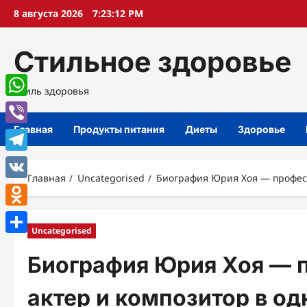
Перейти
8 августа 2026
7:23:13 PM
к
содержимому
Стильное здоровье
Стиль здоровья
WhatsApp
Главная
Продукты питания
Диеты
Здоровье
Viber
Telegram
Главная
Uncategorised
Биография Юрия Хоя — професс
VK
Odnoklassniki
Uncategorised
Отправить
Биография Юрия Хоя — 
актер и композитор в од