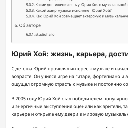
Какие достижения есть у Юрия Хоя в музыкальной
Какой жанр музыки исполняет Юрий Хой?
Как Юрий Хой совмещает актерскую и музыкальну
Об авторе
studiohallo_
Юрий Хой: жизнь, карьера, дос
С детства Юрий проявлял интерес к музыке и нача
возрасте. Он учился игре на гитаре, фортепиано и 
ощущал огромную страсть к музыке и постоянно со
В 2005 году Юрий Хой стал победителем популярног
и энергичные выступления оценили как зрители, т
карьере и открыла ему двери в мировую музыкальн