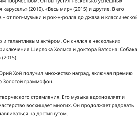
оим творчеством. Он выпустил несколько успешных
арусель» (2010), «Весь мир» (2015) и другие. В его
– от поп-музыки и рок-н-ролла до джаза и классическо
о и талантливым актёром. Он снялся в нескольких
Приключения Шерлока Холмса и доктора Ватсона: Собак
(2015).
Юрий Хой получил множество наград, включая премию
ю Золотой граммофон.
творческого стремления. Его музыка вдохновляет и
 мастерство восхищает многих. Он продолжает радовать
авливаться на достигнутом.