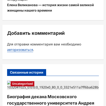
Елена Великанова — история жизни самой великой
г
женщины нашего времени
а
ц
и
Добавить комментарий
я
з
Для отправки комментария вам необходимо
а
авторизоваться
.
п
и
с
Связанные истории
и
Uncategorised
Биография декана Московского
государственного университета Андрея