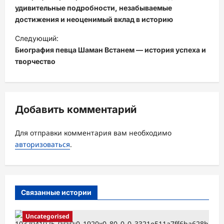
в
удивительные подробности, незабываемые
достижения и неоценимый вклад в историю
и
Следующий:
г
Биография певца Шаман Встанем — история успеха и
а
творчество
ц
и
я
Добавить комментарий
з
а
Для отправки комментария вам необходимо
авторизоваться
.
п
и
с
Связанные истории
и
Uncategorised