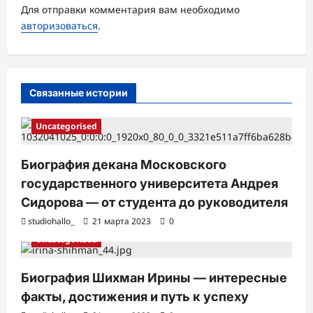
а
Для отправки комментария вам необходимо
авторизоваться
.
п
и
с
Связанные истории
и
Uncategorised
Биография декана Московского
государственного университета Андрея
Сидорова — от студента до руководителя
studiohallo_
21 марта 2023
0
Uncategorised
Биография Шихман Ирины — интересные
факты, достижения и путь к успеху