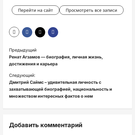
Перейти на сайт
Просмотреть все записи
Н
Предыдущий
а
Ренат Агзамов — биография, личная жизнь,
в
достижения и карьера
и
Следующий:
Дмитрий Саймс – удивительная личность с
г
захватывающей биографией, национальность и
а
множеством интересных фактов о нем
ц
и
я
Добавить комментарий
з