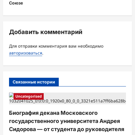
ц
Союзе
и
я
з
Добавить комментарий
а
Для отправки комментария вам необходимо
п
авторизоваться
.
и
с
и
Связанные истории
Uncategorised
Биография декана Московского
государственного университета Андрея
Сидорова — от студента до руководителя